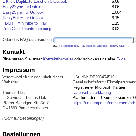
1-Klick Duplikate Löschen f. Outlook
5.09
Easy2Sync für Dateien
8.06
Easy2Sync für Outlook
10.04
ReplyButler für Outlook
6.15
TBMTT Minimize to Tray
1.15
Zero Click Rechtschreibung
3.02
Oder das FAQ durchsuchen:
z.B.
Freischaltcode
,
Ftp
,
Outlook Express
,
Rabatt
,
USB
, ...
Kontakt
Bitte nutzen Sie unser
Kontaktformular
oder schicken uns eine
E-Mail
.
Impressum
Verantwortlich für den Inhalt dieser
USt-IdNr. DE205454516
Website:
Gesellschaftsform: Einzelpersoneng
Registrierter Microsoft Partner
Thomas Holz
Datenschutzerklärung
IT-Services Thomas Holz
Plattform der EU-Kommission zur On
Pfarrer-Brendgen-Straße 7
https://ec.europa.eu/consumers/odr
D-41569 Rommerskirchen
(Nicht für Bestellungen)
Bestellungen