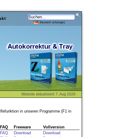
akt
Deutsch (change)
Website aktualisiert: 7. Aug 2026
ilfefunktion in unseren Programme (F1 in
FAQ
Freeware
Vollversion
FAQ
Download
Download