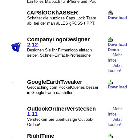
Ein tolles Malbuch für iPhone und iPad!
cAPSlOCKhASSER
·
Download
Schaltet die nutzlose Caps Lock Taste
ab, bei der man aLLES gROSS tIPPT.
CompanyLogoDesigner
2.12
Download
Demo
Designen Sie Ihr Firmenlogo einfach
Mehr
selber. Schnell-Einfach-Professionell.
Infos
Jetzt
kaufen!
GoogleEarthTweaker
·
Download
Geocaching.com PocketQueries besser
in Google Earth darstellen.
OutlookOrdnerVerstecken
·
Mehr
1.11
Infos
Verstecken Sie überflüssige Outlook-
Jetzt
Ordner!
kaufen!
RightTime
·