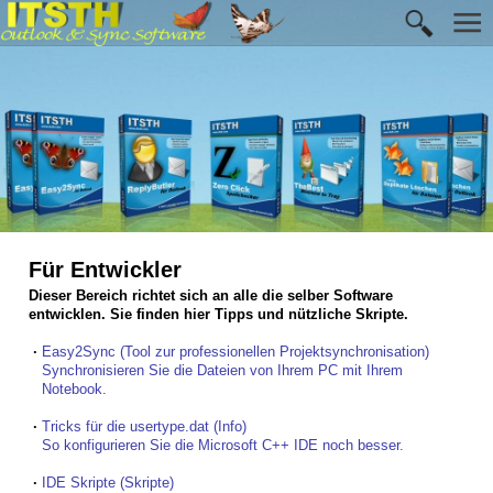
Für Entwickler
Dieser Bereich richtet sich an alle die selber Software
entwicklen. Sie finden hier Tipps und nützliche Skripte.
·
Easy2Sync (Tool zur professionellen Projektsynchronisation)
Synchronisieren Sie die Dateien von Ihrem PC mit Ihrem
Notebook.
·
Tricks für die usertype.dat (Info)
So konfigurieren Sie die Microsoft C++ IDE noch besser.
·
IDE Skripte (Skripte)