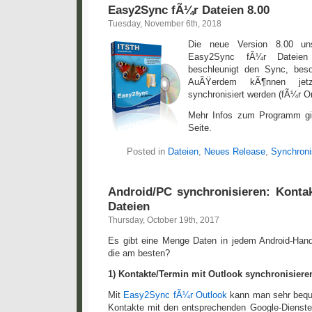
Easy2Sync fÃ¼r Dateien 8.00
Tuesday, November 6th, 2018
Die neue Version 8.00 uns
Easy2Sync fÃ¼r Dateie
beschleunigt den Sync, beso
AuÃŸerdem kÃ¶nnen jetz
synchronisiert werden (fÃ¼r On
Mehr Infos zum Programm gi
Seite.
Posted in
Dateien
,
Neues Release
,
Synchroni
Android/PC synchronisieren: Kontak
Dateien
Thursday, October 19th, 2017
Es gibt eine Menge Daten in jedem Android-Hand
die am besten?
1) Kontakte/Termin mit Outlook synchronisiere
Mit
Easy2Sync fÃ¼r Outlook
kann man sehr bequ
Kontakte mit den entsprechenden Google-Dienste