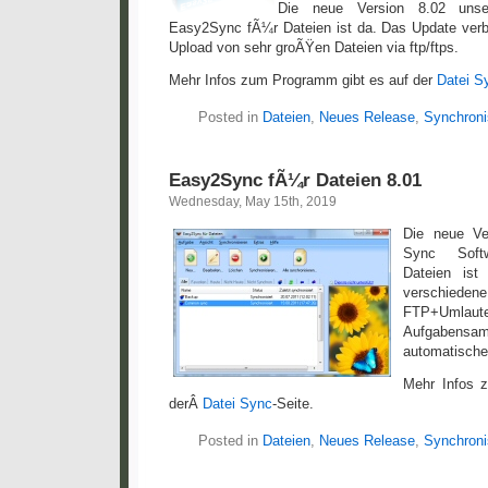
Die neue Version 8.02 unser
Easy2Sync fÃ¼r Dateien ist da. Das Update verbe
Upload von sehr groÃŸen Dateien via ftp/ftps.
Mehr Infos zum Programm gibt es auf der
Datei S
Posted in
Dateien
,
Neues Release
,
Synchroni
Easy2Sync fÃ¼r Dateien 8.01
Wednesday, May 15th, 2019
Die neue Ve
Sync Soft
Dateien is
verschie
FTP+Uml
Aufgabe
automatische
Mehr Infos 
derÂ
Datei Sync
-Seite.
Posted in
Dateien
,
Neues Release
,
Synchroni