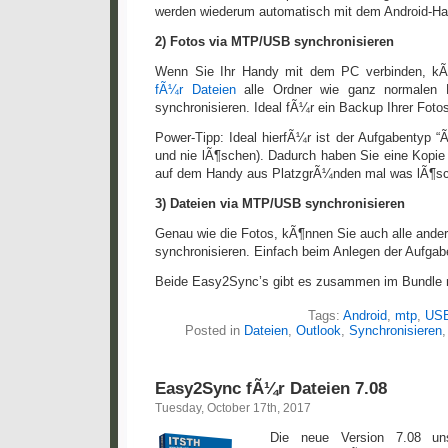
werden wiederum automatisch mit dem Android-Han
2) Fotos via MTP/USB synchronisieren
Wenn Sie Ihr Handy mit dem PC verbinden, k
fÃ¼r Dateien
alle Ordner wie ganz normalen 
synchronisieren. Ideal fÃ¼r ein Backup Ihrer Foto
Power-Tipp: Ideal hierfÃ¼r ist der Aufgabentyp “
und nie lÃ¶schen). Dadurch haben Sie eine Kopie a
auf dem Handy aus PlatzgrÃ¼nden mal was lÃ¶s
3) Dateien via MTP/USB synchronisieren
Genau wie die Fotos, kÃ¶nnen Sie auch alle ande
synchronisieren. Einfach beim Anlegen der Aufgab
Beide Easy2Sync’s gibt es zusammen im Bundle
Tags:
Android
,
mtp
,
US
Posted in
Dateien
,
Outlook
,
Synchronisieren
Easy2Sync fÃ¼r Dateien 7.08
Tuesday, October 17th, 2017
Die neue Version 7.08 uns