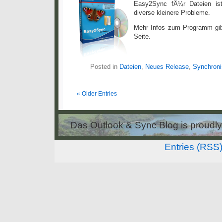
Easy2Sync fÃ¼r Dateien is
diverse kleinere Probleme.
Mehr Infos zum Programm gi
Seite.
Posted in
Dateien
,
Neues Release
,
Synchroni
« Older Entries
Das Outlook & Sync Blog is proud
Entries (RSS