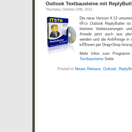
Outlook Textbausteine mit ReplyButl
Thursday, October 20th, 2011
Die neue Version 4.13 unsere
fÃ¼r Outlook ReplyButler ist
kleinere Verbesserungen un
Anrede jetzt auch aus plen
werden und die AnhÃ¤nge in d
kÃ¶nnen per Drag+Drop hinzu
Mehr Infos zum Programm
Textbausteine
Seite.
Posted in
Neues Release
,
Outlook
,
ReplyBu