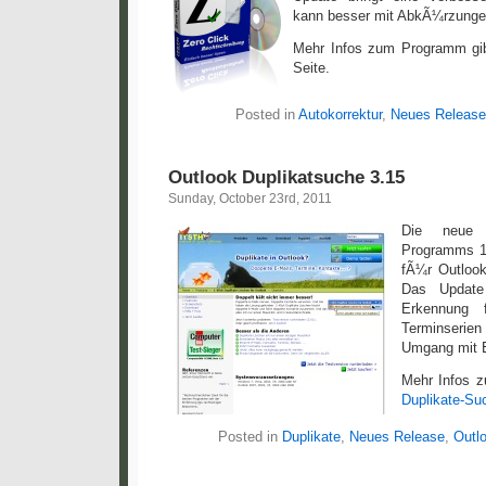
kann besser mit AbkÃ¼rzunge
Mehr Infos zum Programm gib
Seite.
Posted in
Autokorrektur
,
Neues Release
Outlook Duplikatsuche 3.15
Sunday, October 23rd, 2011
Die neue 
Programms 1
fÃ¼r Outlook
Das Update 
Erkennung 
Terminseri
Umgang mit 
Mehr Infos z
Duplikate-Su
Posted in
Duplikate
,
Neues Release
,
Outl