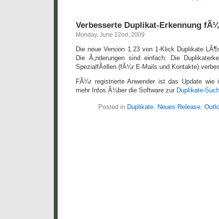
Verbesserte Duplikat-Erkennung fÃ¼
Monday, June 22nd, 2009
Die neue Version 1.23 von 1-Klick Duplikate LÃ¶
Die Ã„nderungen sind einfach: Die Duplikater
SpezialfÃ¤llen (fÃ¼r E-Mails und Kontakte) verbes
FÃ¼r registrierte Anwender ist das Update wie 
mehr Infos Ã¼ber die Software zur
Duplikate-Suc
Posted in
Duplikate
,
Neues Release
,
Outl