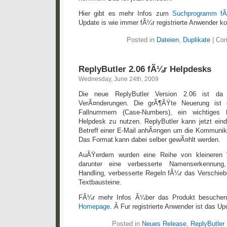
Hier gibt es mehr Infos zum
Suchprogramm fÃ
Update is wie immer fÃ¼r registrierte Anwender ko
Posted in
Dateien
,
Duplikate
|
Com
ReplyButler 2.06 fÃ¼r Helpdesks
Wednesday, June 24th, 2009
Die neue ReplyButler Version 2.06 ist da 
VerÃ¤nderungen. Die grÃ¶ÃŸte Neuerung ist 
Fallnummern (Case-Numbers), ein wichtiges
Helpdesk zu nutzen. ReplyButler kann jetzt ein
Betreff einer E-Mail anhÃ¤ngen um die Kommunik
Das Format kann dabei selber gewÃ¤hlt werden.
AuÃŸerdem wurden eine Reihe von kleineren 
darunter eine verbesserte Namenserkennung,
Handling, verbesserte Regeln fÃ¼r das Verschieb
Textbausteine.
FÃ¼r mehr Infos Ã¼ber das Produkt besuchen
Homepage
. Â Fur registrierte Anwender ist das U
Posted in
Neues Release
,
ReplyButler