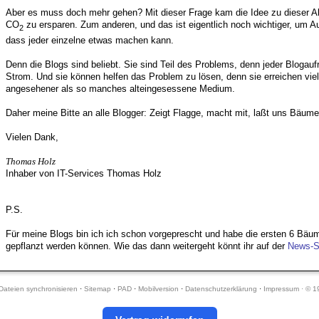
Aber es muss doch mehr gehen? Mit dieser Frage kam die Idee zu dieser A
CO
zu ersparen. Zum anderen, und das ist eigentlich noch wichtiger, um 
2
dass jeder einzelne etwas machen kann.
Denn die Blogs sind beliebt. Sie sind Teil des Problems, denn jeder Bloga
Strom. Und sie können helfen das Problem zu lösen, denn sie erreichen viel
angesehener als so manches alteingesessene Medium.
Daher meine Bitte an alle Blogger: Zeigt Flagge, macht mit, laßt uns Bäume
Vielen Dank,
Thomas Holz
Inhaber von IT-Services Thomas Holz
P.S.
Für meine Blogs bin ich ich schon vorgeprescht und habe die ersten 6 Bäum
gepflanzt werden können. Wie das dann weitergeht könnt ihr auf der
News-S
Dateien synchronisieren
·
Sitemap
·
PAD
·
Mobilversion
·
Datenschutzerklärung
·
Impressum · © 