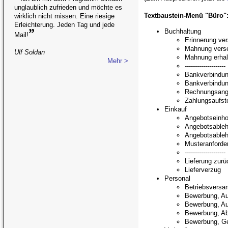
unglaublich zufrieden und möchte es
Textbaustein-Menü "Büro"
wirklich nicht missen. Eine riesige
Erleichterung. Jeden Tag und jede
”
Buchhaltung
Mail!
Erinnerung ve
Mahnung vers
Ulf Soldan
Mahnung erhal
Mehr >
--------------------
Bankverbindu
Bankverbindun
Rechnungsanga
Zahlungsaufst
Einkauf
Angebotseinho
Angebotsable
Angebotsable
Musteranforde
--------------------
Lieferung zur
Lieferverzug
Personal
Betriebsvers
Bewerbung, Au
Bewerbung, Au
Bewerbung, A
Bewerbung, G