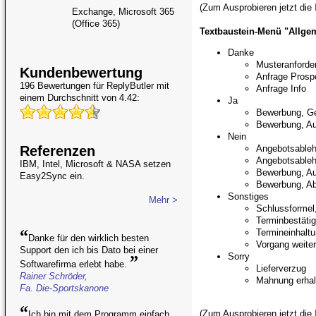
(Zum Ausprobieren jetzt die
Exchange, Microsoft 365
(Office 365)
Textbaustein-Menü "Allge
Danke
Musteranforde
Kundenbewertung
Anfrage Prosp
196 Bewertungen für
ReplyButler
mit
Anfrage Info
einem Durchschnitt von 4.42:
Ja
Bewerbung, G
Bewerbung, Au
Nein
Angebotsable
Referenzen
Angebotsable
IBM, Intel, Microsoft & NASA setzen
Bewerbung, Au
Easy2Sync ein.
Bewerbung, A
Sonstiges
Mehr >
Schlussformel
Terminbestäti
“
Termineinhalt
Danke für den wirklich besten
Vorgang weiter
Support den ich bis Dato bei einer
Sorry
”
Softwarefirma erlebt habe.
Lieferverzug
Rainer Schröder,
Mahnung erhal
Fa. Die-Sportskanone
“
(Zum Ausprobieren jetzt die
Ich bin mit dem Programm einfach