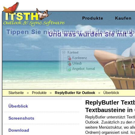
Produkte
Kaufen
Startseite
»
Produkte
»
ReplyButler für Outlook
»
Überblick
ReplyButler Text
Überblick
Textbausteine in
ReplyButler unterstützt Textb
Screenshots
Outlook. Zusätzlich zu den 
weitere Menüstruktur, wo al
Download
Ordnern) organisiert sind. Ic