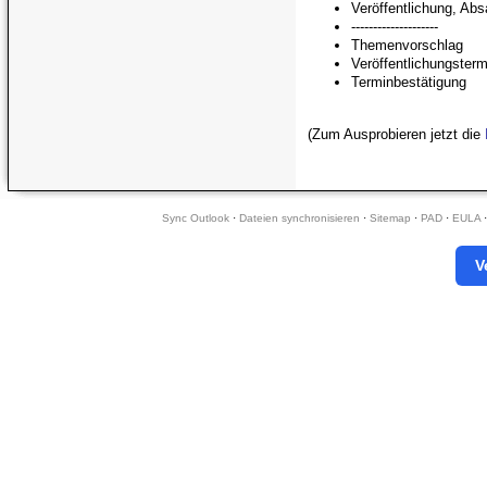
Veröffentlichung, Ab
--------------------
Themenvorschlag
Veröffentlichungster
Terminbestätigung
(Zum Ausprobieren jetzt die
Sync Outlook
·
Dateien synchronisieren
·
Sitemap
·
PAD
·
EULA
V