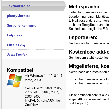
Textbausteine
Mehrsprachig:
Jeder Textbaustein kann in 
plentyMarkets
trotzdem nur einen Menütrag
E-Mail passende Sprachversi
so bietet ReplyButler an, ei
Spracherkennung
So sind auch englische E-Ma
Helpdesk
Importieren:
Sie können Textbausteine a
Hilfe + FAQ
Kostenlose add-o
Jetzt Kaufen
Seit kurzem steht kostenlo
Mitgelieferte, ko
Kompatibel
Sofort nach der Installatio
mit Windows 11, 10, 8.1, 7,
Textbausteine für's B
Vista, 2003
Textbausteine für Jou
Outlook 2024, 2021, 2019,
2016, 2013, 2010, 2007,
Diese enthalten bereits all
2003, 2000
angepaßt und erweitert werd
Intel/AMD, kein ARM, kein
und Englisch):
One/New