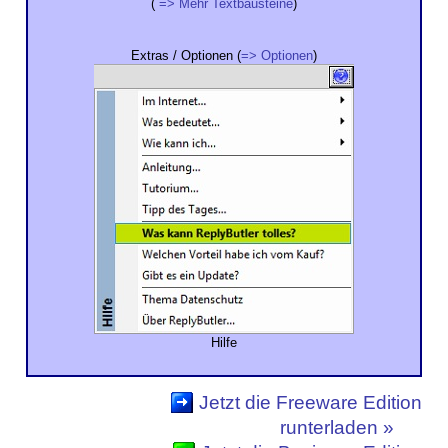
(
=> Mehr Textbausteine
)
Extras / Optionen (
=> Optionen
)
Hilfe
Jetzt die Freeware Edition
runterladen »