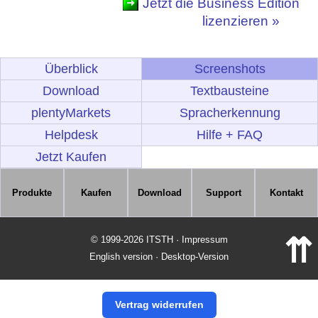
Jetzt die Business Edition
lizenzieren »
Überblick
Screenshots
Download
Textbausteine
plentyMarkets
Spracherkennung
Helpdesk
Hilfe + FAQ
Jetzt Kaufen
Produkte
Kaufen
Download
Support
Kontakt
⇈
© 1999-2026 ITSTH · Impressum
English version
·
Desktop-Version
Vertrag widerrufen