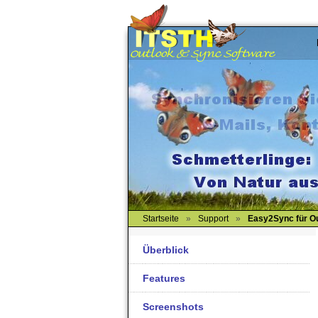
Startseite
»
Support
»
Easy2Sync für O
Überblick
Features
Screenshots