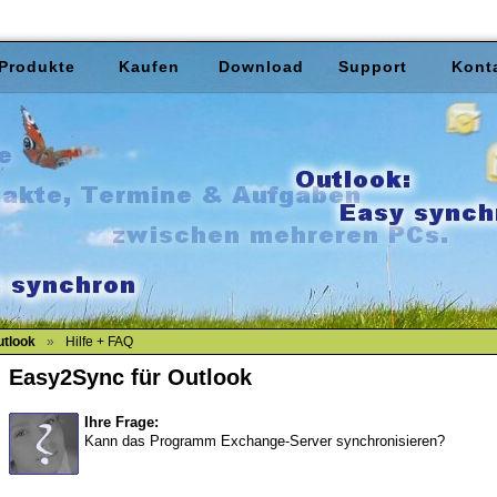
Produkte
Kaufen
Download
Support
Kont
utlook
»
Hilfe + FAQ
Easy2Sync für Outlook
Ihre Frage:
Kann das Programm Exchange-Server synchronisieren?