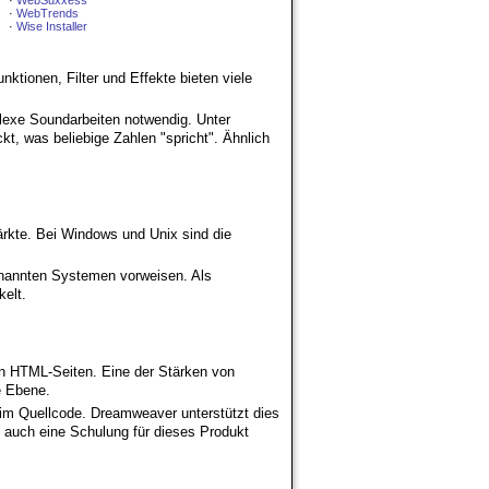
·
WebSuxxess
·
WebTrends
·
Wise Installer
tionen, Filter und Effekte bieten viele
lexe Soundarbeiten notwendig. Unter
t, was beliebige Zahlen "spricht". Ähnlich
rkte. Bei Windows und Unix sind die
enannten Systemen vorweisen. Als
elt.
n HTML-Seiten. Eine der Stärken von
e Ebene.
 im Quellcode. Dreamweaver unterstützt dies
h auch eine Schulung für dieses Produkt