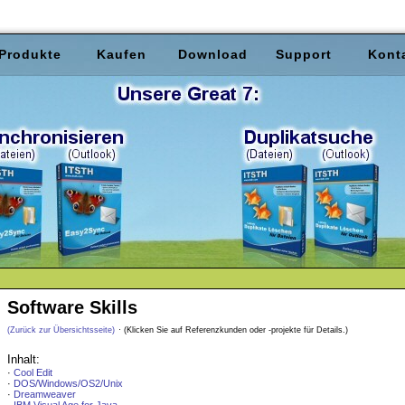
Produkte
Kaufen
Download
Support
Kont
Software Skills
(Zurück zur Übersichtsseite)
· (Klicken Sie auf Referenzkunden oder -projekte für Details.)
Inhalt:
·
Cool Edit
·
DOS/Windows/OS2/Unix
·
Dreamweaver