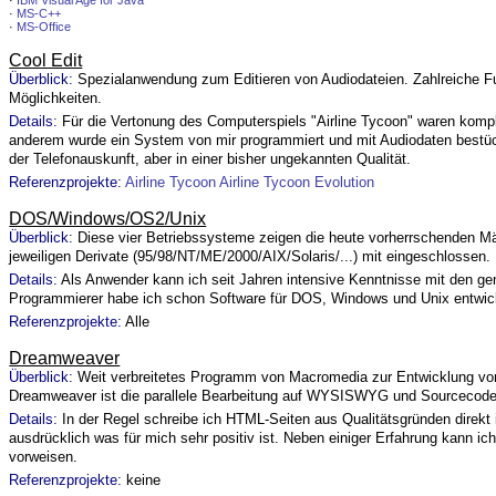
·
IBM Visual Age for Java
·
MS-C++
·
MS-Office
Cool Edit
Überblick:
Spezialanwendung zum Editieren von Audiodateien. Zahlreiche Funk
Möglichkeiten.
Details:
Für die Vertonung des Computerspiels "Airline Tycoon" waren komp
anderem wurde ein System von mir programmiert und mit Audiodaten bestück
der Telefonauskunft, aber in einer bisher ungekannten Qualität.
Referenzprojekte:
Airline Tycoon
Airline Tycoon Evolution
DOS/Windows/OS2/Unix
Überblick:
Diese vier Betriebssysteme zeigen die heute vorherrschenden Mä
jeweiligen Derivate (95/98/NT/ME/2000/AIX/Solaris/...) mit eingeschlossen.
Details:
Als Anwender kann ich seit Jahren intensive Kenntnisse mit den g
Programmierer habe ich schon Software für DOS, Windows und Unix entwick
Referenzprojekte:
Alle
Dreamweaver
Überblick:
Weit verbreitetes Programm von Macromedia zur Entwicklung vo
Dreamweaver ist die parallele Bearbeitung auf WYSISWYG und Sourcecod
Details:
In der Regel schreibe ich HTML-Seiten aus Qualitätsgründen direkt
ausdrücklich was für mich sehr positiv ist. Neben einiger Erfahrung kann ic
vorweisen.
Referenzprojekte:
keine