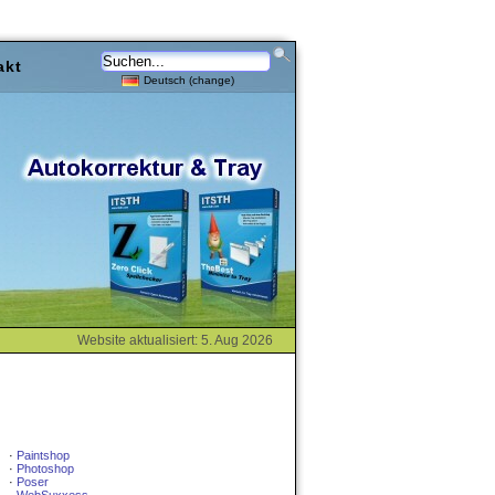
akt
Deutsch (change)
Website aktualisiert: 5. Aug 2026
·
Paintshop
·
Photoshop
·
Poser