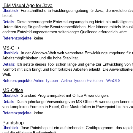
IBM Visual Age for Java
Überblick:
Fortschrittliche Entwicklungsumgebung für Java, die revolution
bietet.
Details:
Diese hervorragende Entwicklungsumgebung bietet als auffälligste
Unterstützung für grafische Benutzeroberflächen. Hier können mittels Maus
anderen Entwicklungssystemen seitenlanger Quellcode erforderlich wäre.
Referenzprojekte:
keine
MS-C++
Überblick:
In der Windows-Welt weit verbreitete Entwicklungsumgebung für 
Arbeitsmöglichkeiten und die hohe Stabilität.
Details:
Ich setzte dieses Tool schon lange und gerne zur Entwicklung von
Komfort mit sich bringt und komfortables Arbeiten erlaubt. Die Anwendbarke
Welt.
Referenzprojekte:
Airline Tycoon
·
Airline Tycoon Evolution
·
WinOLS
MS-Office
Überblick:
Standard Programmpaket mit Office Anwendungen.
Details:
Durch jahrelange Verwendung von MS Office-Anwendungen kenne ic
von komplexen Formeln in Excel, über Masterfolien in Powerpoint bis hin z
Referenzprojekte:
keine
Paintshop
Überblick:
Jasc Paintshop ist ein aufstrebendes Grafikprogramm, das rapide 
und die effiziente Bedienbarkeit.