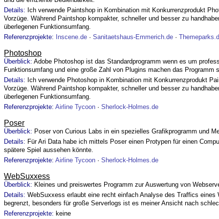
Details:
Ich verwende Paintshop in Kombination mit Konkurrenzprodukt Ph
Vorzüge. Während Paintshop kompakter, schneller und besser zu handhaben
überlegenen Funktionsumfang.
Referenzprojekte:
Inscene.de
·
Sanitaetshaus-Emmerich.de
·
Themeparks.
Photoshop
Überblick:
Adobe Photoshop ist das Standardprogramm wenn es um profession
Funktionsumfang und eine große Zahl von Plugins machen das Programm s
Details:
Ich verwende Photoshop in Kombination mit Konkurrenzprodukt Pa
Vorzüge. Während Paintshop kompakter, schneller und besser zu handhaben
überlegenen Funktionsumfang.
Referenzprojekte:
Airline Tycoon
·
Sherlock-Holmes.de
Poser
Überblick:
Poser von Curious Labs in ein spezielles Grafikprogramm und Me
Details:
Für Ari Data habe ich mittels Poser einen Protypen für einen Comput
spätere Spiel aussehen könnte.
Referenzprojekte:
Airline Tycoon
·
Sherlock-Holmes.de
WebSuxxess
Überblick:
Kleines und preiswertes Programm zur Auswertung von Webserve
Details:
WebSuxxess erlaubt eine recht einfach Analyse des Traffics eines 
begrenzt, besonders für große Serverlogs ist es meiner Ansicht nach schlec
Referenzprojekte:
keine