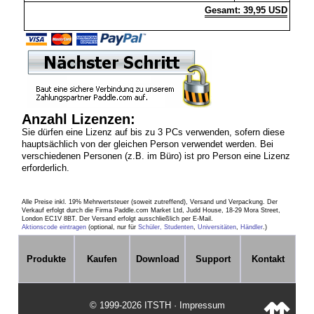
Gesamt: 39,95 USD
Anzahl Lizenzen:
Sie dürfen eine Lizenz auf bis zu 3 PCs verwenden, sofern diese
hauptsächlich von der gleichen Person verwendet werden. Bei
verschiedenen Personen (z.B. im Büro) ist pro Person eine Lizenz
erforderlich.
Alle Preise inkl. 19% Mehrwertsteuer (soweit zutreffend), Versand und Verpackung. Der
Verkauf erfolgt durch die Firma Paddle.com Market Ltd, Judd House, 18-29 Mora Street,
London EC1V 8BT. Der Versand erfolgt ausschließlich per E-Mail.
Aktionscode eintragen
(optional, nur für
Schüler, Studenten
,
Universitäten
,
Händler
.)
Produkte
Kaufen
Download
Support
Kontakt
© 1999-2026 ITSTH · Impressum