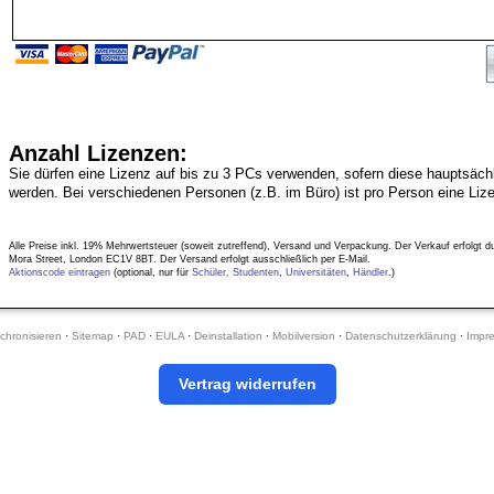
Anzahl Lizenzen:
Sie dürfen eine Lizenz auf bis zu 3 PCs verwenden, sofern diese hauptsäch
werden. Bei verschiedenen Personen (z.B. im Büro) ist pro Person eine Lizen
Alle Preise inkl. 19% Mehrwertsteuer (soweit zutreffend), Versand und Verpackung. Der Verkauf erfolgt
Mora Street, London EC1V 8BT. Der Versand erfolgt ausschließlich per E-Mail.
Aktionscode eintragen
(optional, nur für
Schüler, Studenten
,
Universitäten
,
Händler
.)
chronisieren
·
Sitemap
·
PAD
·
EULA
·
Deinstallation
·
Mobilversion
·
Datenschutzerklärung
·
Impr
Vertrag widerrufen