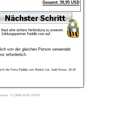
Gesamt: 39,95 USD
lich von der gleichen Person verwendet
z erforderlich.
 durch die Firma Paddle.com Market Ltd, Judd House, 18-29
essum · © 1999-2026 ITSTH