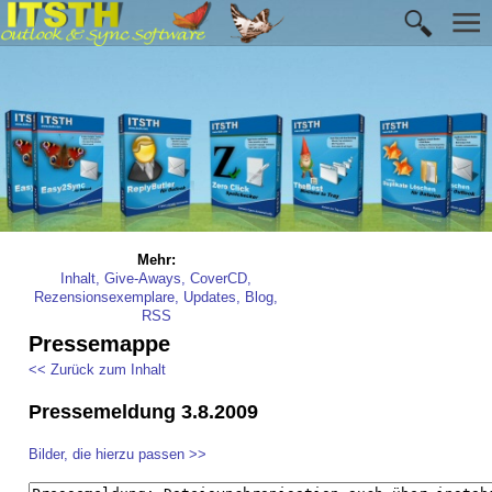
Mehr:
Inhalt, Give-Aways, CoverCD,
Rezensionsexemplare, Updates, Blog,
RSS
Pressemappe
<< Zurück zum Inhalt
Pressemeldung 3.8.2009
Bilder, die hierzu passen >>