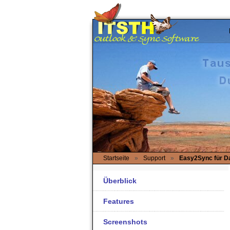
Startseite
»
Support
»
Easy2Sync für D
Überblick
Features
Screenshots