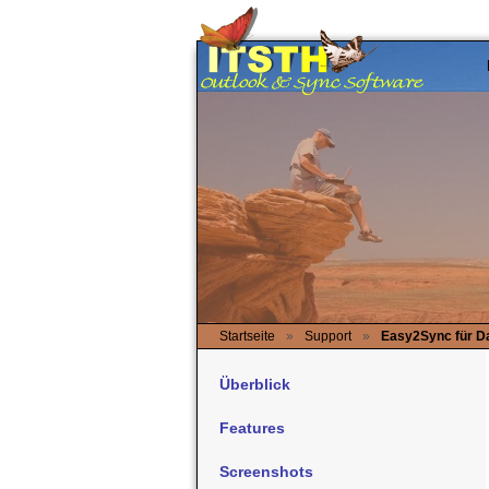
Startseite
»
Support
»
Easy2Sync für D
Überblick
Features
Screenshots