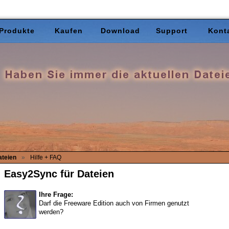
Produkte
Kaufen
Download
Support
Kont
ateien
»
Hilfe + FAQ
Easy2Sync für Dateien
Ihre Frage:
Darf die Freeware Edition auch von Firmen genutzt
werden?