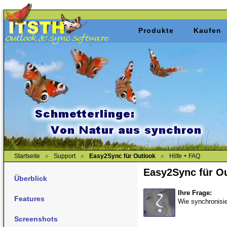
Produkte
Kaufen
Startseite
»
Support
»
Easy2Sync für Outlook
»
Hilfe + FAQ
Easy2Sync für O
Überblick
Ihre Frage:
Features
Wie synchronisi
Screenshots