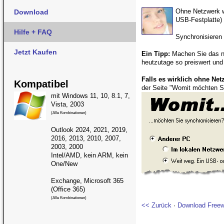
Ohne Netzwerk w
Download
USB-Festplatte)
Hilfe + FAQ
Synchronisieren
Jetzt Kaufen
Ein Tipp:
Machen Sie das nu
heutzutage so preiswert und
Falls es wirklich ohne Ne
Kompatibel
der Seite "Womit möchten Si
mit Windows 11, 10, 8.1, 7,
Vista, 2003
(Alle Kombinationen)
Outlook 2024, 2021, 2019,
2016, 2013, 2010, 2007,
2003, 2000
Intel/AMD, kein ARM, kein
One/New
Exchange, Microsoft 365
(Office 365)
(Alle Kombinationen)
<< Zurück
·
Download Freew