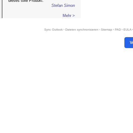
dieses tolle Produkt.
Stefan Simon
Mehr >
Sync Outlook
·
Dateien synchronisieren
·
Sitemap
·
PAD
·
EULA
V