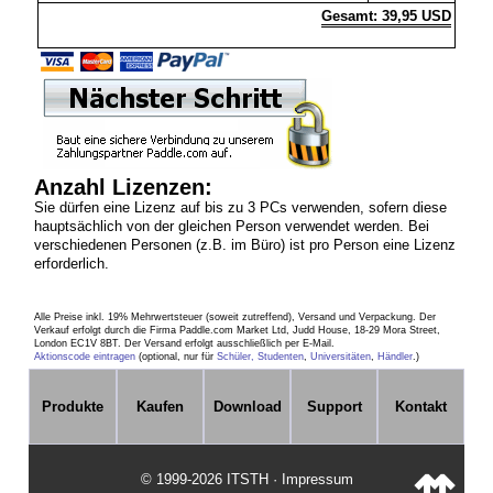
Gesamt: 39,95 USD
Anzahl Lizenzen:
Sie dürfen eine Lizenz auf bis zu 3 PCs verwenden, sofern diese
hauptsächlich von der gleichen Person verwendet werden. Bei
verschiedenen Personen (z.B. im Büro) ist pro Person eine Lizenz
erforderlich.
Alle Preise inkl. 19% Mehrwertsteuer (soweit zutreffend), Versand und Verpackung. Der
Verkauf erfolgt durch die Firma Paddle.com Market Ltd, Judd House, 18-29 Mora Street,
London EC1V 8BT. Der Versand erfolgt ausschließlich per E-Mail.
Aktionscode eintragen
(optional, nur für
Schüler, Studenten
,
Universitäten
,
Händler
.)
Produkte
Kaufen
Download
Support
Kontakt
© 1999-2026 ITSTH · Impressum