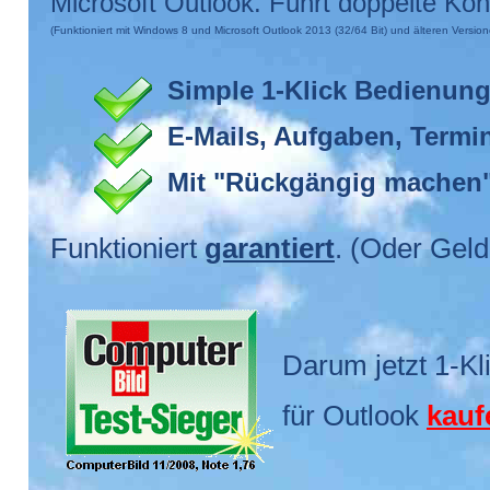
Microsoft Outlook. Führt doppelte K
(Funktioniert mit Windows 8 und Microsoft Outlook 2013 (32/64 Bit) und älteren Version
Simple 1-Klick Bedienun
E-Mails, Aufgaben, Termi
Mit "Rückgängig machen
Funktioniert
garantiert
. (Oder Geld
Darum jetzt 1-Kl
für Outlook
kauf