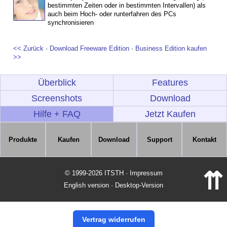
bestimmten Zeiten oder in bestimmten Intervallen) als
auch beim Hoch- oder runterfahren des PCs
synchronisieren
<< Zurück
·
Download Freeware Edition
·
Business Edition kaufen
>>
Überblick
Features
Screenshots
Download
Hilfe + FAQ
Jetzt Kaufen
Produkte
Kaufen
Download
Support
Kontakt
⇈
© 1999-2026 ITSTH · Impressum
English version
·
Desktop-Version
Vertrag widerrufen